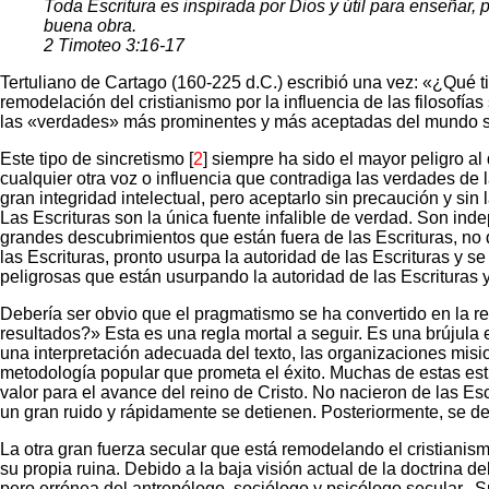
Toda Escritura es inspirada por Dios y útil para enseñar, p
buena obra.
2 Timoteo 3:16-17
Tertuliano de Cartago (160-225 d.C.) escribió una vez: «¿Qué 
remodelación del cristianismo por la influencia de las filosofía
las «verdades» más prominentes y más aceptadas del mundo s
Este tipo de sincretismo [
2
] siempre ha sido el mayor peligro al
cualquier otra voz o influencia que contradiga las verdades de l
gran integridad intelectual, pero aceptarlo sin precaución y sin 
Las Escrituras son la única fuente infalible de verdad. Son inde
grandes descubrimientos que están fuera de las Escrituras, no
las Escrituras, pronto usurpa la autoridad de las Escrituras y s
peligrosas que están usurpando la autoridad de las Escrituras 
Debería ser obvio que el pragmatismo se ha convertido en la r
resultados?» Esta es una regla mortal a seguir. Es una brújula
una interpretación adecuada del texto, las organizaciones misi
metodología popular que prometa el éxito. Muchas de estas estr
valor para el avance del reino de Cristo. No nacieron de las Es
un gran ruido y rápidamente se detienen. Posteriormente, se d
La otra gran fuerza secular que está remodelando el cristianism
su propia ruina. Debido a la baja visión actual de la doctrina 
pero errónea del antropólogo, sociólogo y psicólogo secular.
S