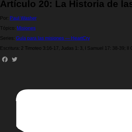
Artículo 20: La Historia de 
Por:
Paul Washer
Tópico:
Misiones
Series:
Guía para las misiones — HeartCry
Escritura: 2 Timoteo 3:16-17, Judas 1: 3, I Samuel 17: 38-39; II C
Facebook
Twitter