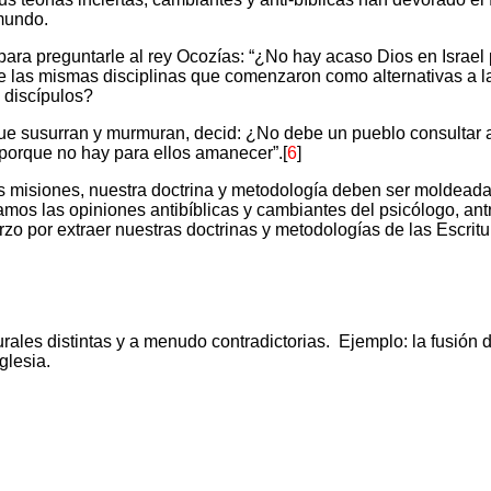
mundo.
ra preguntarle al rey Ocozías: “¿No hay acaso Dios en Israel p
 las mismas disciplinas que comenzaron como alternativas a la
 discípulos?
ue susurran y murmuran, decid: ¿No debe un pueblo consultar a
s porque no hay para ellos amanecer”.[
6
]
s misiones, nuestra doctrina y metodología deben ser moldeadas 
sitamos las opiniones antibíblicas y cambiantes del psicólogo, a
zo por extraer nuestras doctrinas y metodologías de las Escritu
turales distintas y a menudo contradictorias.
Ejemplo: la fusión 
glesia.