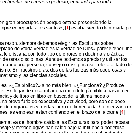
 que el hombre de Dios sea perfecto, equipado para toda
con gran preocupación porque estaba presenciando la
empre entregada a los santos», [
1
] estaba siendo deformada por
ta razón, siempre debemos elegir las Escrituras sobre
ptado de «toda verdad es la verdad de Dios» parece tener una
 fe cristiana con todo tipo de errores en doctrina y práctica.
n de otras disciplinas. Aunque podemos apreciar y utilizar los
 cuando una persona, consejo o disciplina se coloca al lado de
ianismo. En nuestros días, dos de las fuerzas más poderosas y
matismo y las ciencias sociales.
 no es: «¿Es bíblico?» sino más bien, «¿Funciona? ¿Produce
os. En lugar de desarrollar una metodología bíblica basada en
cia y de libro en libro en busca de la última moda o
una breve furia de expectativa y actividad, pero son de poco
lenos de engranajes y ruedas, pero no tienen vida. Comienzan con
enes las emplean están confiando en el brazo de la carne.[
4
]
lternativa del hombre caído a las Escrituras para poder reparar
mensaje y metodologías han caído bajo la influencia poderosa
el fundamento mismo de nuestra fe, han drenado el poder de