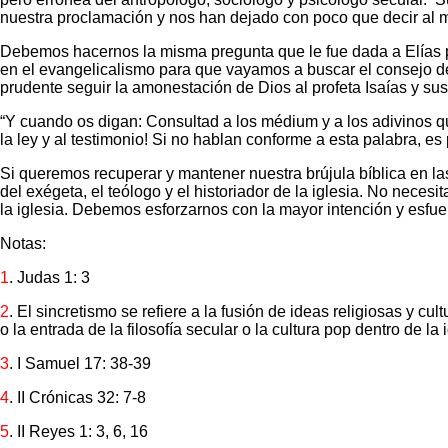
nuestra proclamación y nos han dejado con poco que decir al 
Debemos hacernos la misma pregunta que le fue dada a Elías pa
en el evangelicalismo para que vayamos a buscar el consejo de
prudente seguir la amonestación de Dios al profeta Isaías y sus
“Y cuando os digan: Consultad a los médium y a los adivinos q
la ley y al testimonio! Si no hablan conforme a esta palabra, e
Si queremos recuperar y mantener nuestra brújula bíblica en la
del exégeta, el teólogo y el historiador de la iglesia. No nece
la iglesia. Debemos esforzarnos con la mayor intención y esfuer
Notas:
1
. Judas 1: 3
2
. El sincretismo se refiere a la fusión de ideas religiosas y cul
o la entrada de la filosofía secular o la cultura pop dentro de la i
3
. I Samuel 17: 38-39
4
. II Crónicas 32: 7-8
5
. II Reyes 1: 3, 6, 16