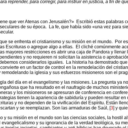
ara reprender, para corregir, para instruir en justicia, a fin de
tiene que ver Atenas con Jerusalén?»
Escribió estas palabras 
s seculares de su época.
La fe, que había sido «una vez para si
ecular.
 que se enfrenta el cristianismo y su misión en el mundo.
Por es
as Escrituras o agregue algo a ellas.
El cliché comúnmente ace
las mayores restricciones es abrir una caja de Pandora y llenar la
pendientes y no requieren ni solicitan la asistencia o aprobació
 debemos considerarlos iguales.
La historia ha demostrado que
e convierte en un factor de control en la remodelación del crist
y remodelando la iglesia y sus esfuerzos misioneros son el prag
egla del día en el evangelismo y las misiones. La pregunta ya
 engañosa que ha resultado en el naufragio de muchos ministeri
oneras y los misioneros se apresuran de conferencia en conferen
ategias tienen la apariencia de sabiduría y pueden resultar en 
crituras y no dependen de la vivificación del Espíritu. Están l
escartan y se reemplazan. Son las armaduras de Saúl, [
3
] y qui
o y su misión en el mundo son las ciencias sociales, la hostil a
del evangelicalismo y su ignorancia de la verdad teológica, su 
us teorías inciertas, cambiantes y anti-bíblicas han devorado 