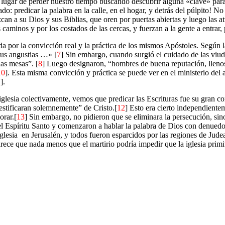
 lugar de perder nuestro tiempo buscando descubrir alguna «clave» para
: predicar la palabra en la calle, en el hogar, y detrás del púlpito! N
n a su Dios y sus Biblias, que oren por puertas abiertas y luego las at
caminos y por los costados de las cercas, y fuerzan a la gente a entrar, 
a por la convicción real y la práctica de los mismos Apóstoles. Según l
 sus angustias …» [
7
] Sin embargo, cuando surgió el cuidado de las viuda
as mesas”. [
8
] Luego designaron, “hombres de buena reputación, llenos 
10
]. Esta misma convicción y práctica se puede ver en el ministerio del
1
].
iglesia colectivamente, vemos que predicar las Escrituras fue su gran co
estificaran solemnemente” de Cristo.[
12
] Esto era cierto independientem
orar.[
13
] Sin embargo, no pidieron que se eliminara la persecución, sin
el Espíritu Santo y comenzaron a hablar la palabra de Dios con denuedo
glesia
en Jerusalén, y todos fueron esparcidos por las regiones de Jude
arece que nada menos que el martirio podría impedir que la iglesia primi