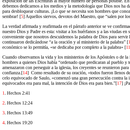
exposición de las Escrituras al mayor número de personas posible. En
debemos dedicarnos a los medios y la metodología que Dios nos ha dado
para desbloquear culturas. ¡Lo que se necesita son hombres que conozca
sembrar! [
5
] Aquellos siervos, devotos del Maestro, que “salen por los 
La verdad afirmada y reafirmada en el párrafo anterior se ve confirmad
nuestro Dios y Padre es esta: visitar a los huérfanos y a las viudas en
conveniente que nosotros descuidemos la palabra de Dios para servir l
continuaron dedicándose “a la oración y al ministerio de la palabra” [
económico se lo permitía, «se dedicaba por completo a la palabra» [
1
Cuando observamos la vida y los ministerios de los Apóstoles o de la 
hombres a quienes Dios había “ordenado que predicaran al pueblo y t
amenazaron con perseguir a la iglesia, los creyentes se reunieron para 
confianza.[
14
]
Como resultado de su oración, «todos fueron llenos d
celo equivocado de Saulo, «comenzó una gran persecución contra la i
equivocados era para mal, la intención de Dios era para bien.”[
17
] ¡P
1
. Hechos 2:41
2
. Hechos 12:24
3
. Hechos 13:49
4
. Hechos 19:20