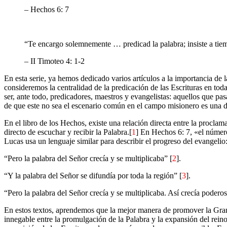
– Hechos 6: 7
“Te encargo solemnemente … predicad la palabra; insiste a tie
– II Timoteo 4: 1-2
En esta serie, ya hemos dedicado varios artículos a la importancia de
consideremos la centralidad de la predicación de las Escrituras en tod
ser, ante todo, predicadores, maestros y evangelistas: aquellos que pa
de que este no sea el escenario común en el campo misionero es una de 
En el libro de los Hechos, existe una relación directa entre la procla
directo de escuchar y recibir la Palabra.[
1
] En Hechos 6: 7, «el númer
Lucas usa un lenguaje similar para describir el progreso del evangelio
“Pero la palabra del Señor crecía y se multiplicaba” [
2
].
“Y la palabra del Señor se difundía por toda la región” [
3
].
“Pero la palabra del Señor crecía y se multiplicaba. Así crecía podero
En estos textos, aprendemos que la mejor manera de promover la Gran
innegable entre la promulgación de la Palabra y la expansión del rein