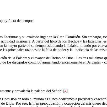
mpo y fuera de tiempo».
 las Escrituras y su exaltado lugar en la Gran Comisión. Sin embargo, t
a actividad misionera. A partir del libro de los Hechos y las Epístolas,
san la mayor parte de su tiempo estudiando la Palabra, orando por el av
las principales razones de la falta de poder y la
ineficacia de las mis
mación de la Palabra y el avance del Reino de Dios.
Las tres mil almas qu
o de los discípulos continuó aumentando enormemente en Jerusalén» c
:
samente y prevalecía la palabra del Señor” [
4
].
 Comisión en todo el mundo es si nos dedicamos a predicar y enseñar e
o de Dios.
Por eso, la gran preocupación y ocupación del misionero deb