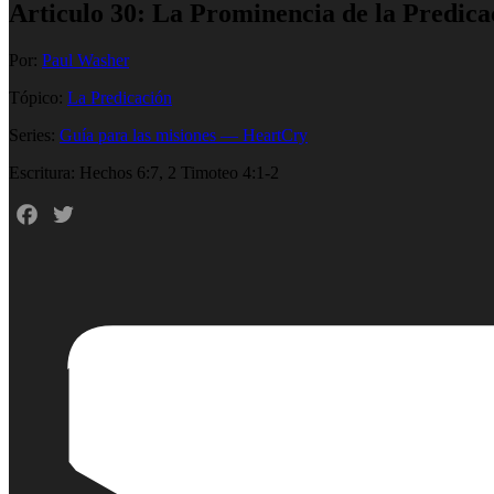
Articulo 30: La Prominencia de la Predica
Por:
Paul Washer
Tópico:
La Predicación
Series:
Guía para las misiones — HeartCry
Escritura: Hechos 6:7, 2 Timoteo 4:1-2
Facebook
Twitter