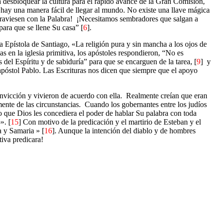
 desbloquear la cultura para el rápido avance de la Gran Comisión,
o hay una manera fácil de llegar al mundo. No existe una llave mágica
raviesen con la Palabra!
¡Necesitamos sembradores que salgan a
para que se llene Su casa” [
6
].
a Epístola de Santiago, «La religión pura y sin mancha a los ojos de
s en la iglesia primitiva, los apóstoles respondieron, “No es
del Espíritu y de sabiduría” para que se encarguen de la tarea, [
9
]
y
 apóstol Pablo. Las Escrituras nos dicen que siempre que el apoyo
nvicción y vivieron de acuerdo con ella.
Realmente creían que eran
ente de las circunstancias.
Cuando los gobernantes entre los judíos
o que Dios les concediera el poder de hablar Su palabra con toda
». [
15
] Con motivo de la predicación y el martirio de Esteban y el
a y Samaria » [
16
]. Aunque la intención del diablo y de hombres
tiva predicara!